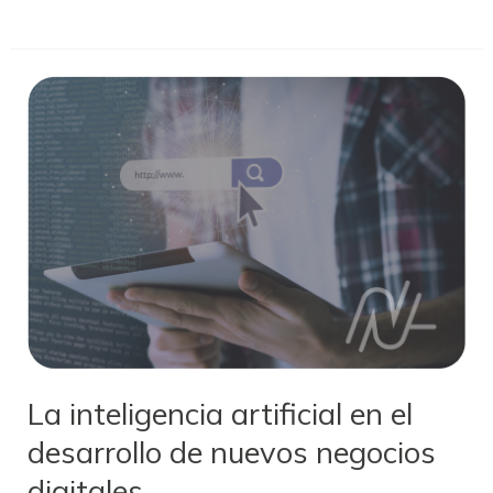
La
inteligencia
artificial
en
el
desarrollo
de
nuevos
negocios
digitales
La inteligencia artificial en el
desarrollo de nuevos negocios
digitales