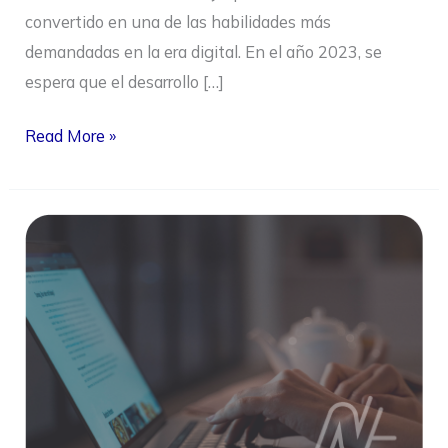
convertido en una de las habilidades más
demandadas en la era digital. En el año 2023, se
espera que el desarrollo […]
Read More »
Qué
habilidades
requieren
las
empresas
de
sus
trabajadores