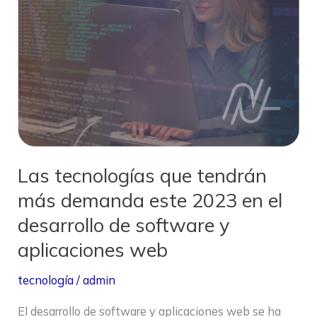
que
tendrán
más
demanda
este
2023
en
el
Las tecnologías que tendrán
desarrollo
más demanda este 2023 en el
de
desarrollo de software y
software
y
aplicaciones web
aplicaciones
tecnología
/
admin
web
El desarrollo de software y aplicaciones web se ha